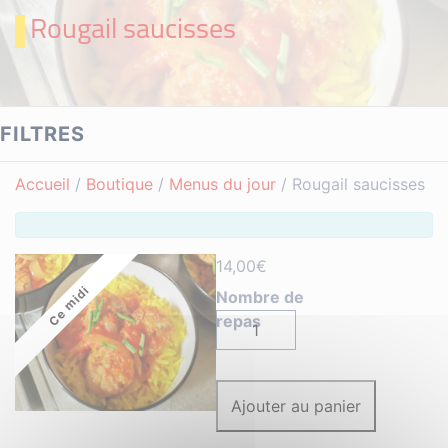
Rougail saucisses
FILTRES
Accueil
/
Boutique
/
Menus du jour
/ Rougail saucisses
14,00
€
Ce midi
quantité
de
Rougail
saucisses
Ajouter au panier