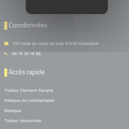
Coordonnées
100 route du creux du loup 63520 Estandeuil
06 16 26 18 86
Accès rapide
Traiteur Clermont-Ferrand
Politique de confidentialité
Boutique
Traiteur réunionnais