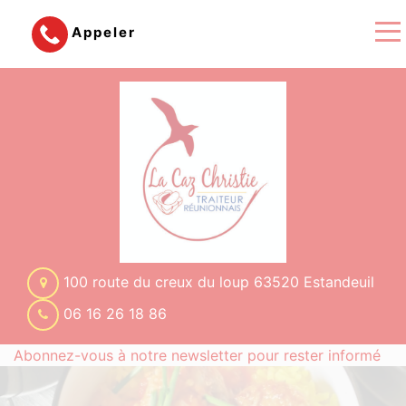
Appeler
100 route du creux du loup 63520 Estandeuil
06 16 26 18 86
Abonnez-vous à notre newsletter pour rester informé