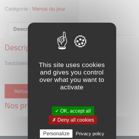
Catégorie :
Menus du jour
Description
Description
Saucisses de porc fumées, oignon, tomates, riz
This site uses cookies
and gives you control
over what you want to
activate
Retour à la liste des menu
Nos prochains menus :
✓ OK, accept all
✗ Deny all cookies
Personalize
Privacy policy