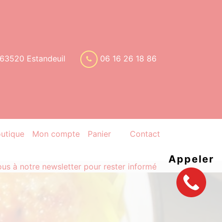
 63520 Estandeuil
06 16 26 18 86
utique
Mon compte
Panier
Contact
Appeler
s à notre newsletter pour rester informé