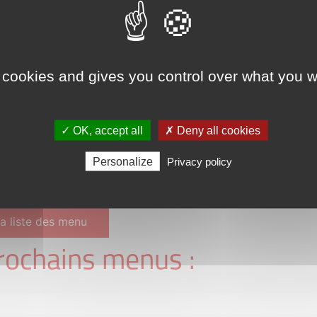
on
 cookies and gives you control over what you w
ption
✓ OK, accept all
✗ Deny all cookies
ées de porc, oignon, tomates, riz
Personalize
Privacy policy
la liste des menu
rochains menus :