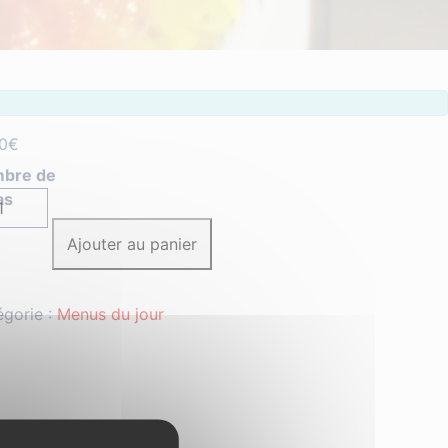
0
€
tité
Ajouter au panier
ail
isses
égorie :
Menus du jour