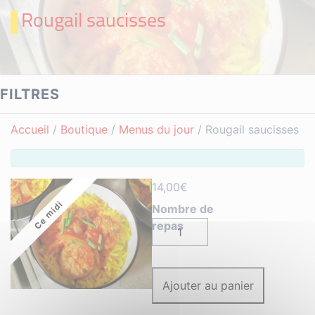
Rougail saucisses
FILTRES
Accueil
/
Boutique
/
Menus du jour
/ Rougail saucisses
14,00
€
Ce midi
quantité
de
Rougail
saucisses
Ajouter au panier