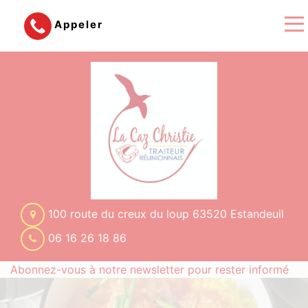
Appeler
100 route du creux du loup 63520 Estandeuil
06 16 26 18 86
Abonnez-vous à notre newsletter pour rester informé