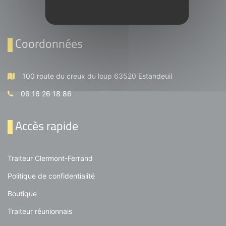
Coordonnées
100 route du creux du loup 63520 Estandeuil
06 16 26 18 86
Accès rapide
Traiteur Clermont-Ferrand
Politique de confidentialité
Boutique
Traiteur réunionnais