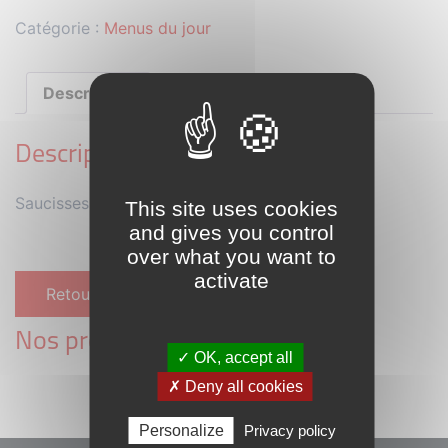
Catégorie :
Menus du jour
Description
Description
Saucisses de porc fumées, oignon, tomates, riz
This site uses cookies
and gives you control
over what you want to
activate
Retour à la liste des menu
Nos prochains menus :
✓ OK, accept all
✗ Deny all cookies
Personalize
Privacy policy