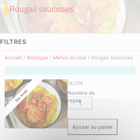
Rougail saucisses
FILTRES
Accueil
/
Boutique
/
Menus du jour
/ Rougail saucisses
14,00
€
Ce midi
quantité
de
Rougail
saucisses
Ajouter au panier