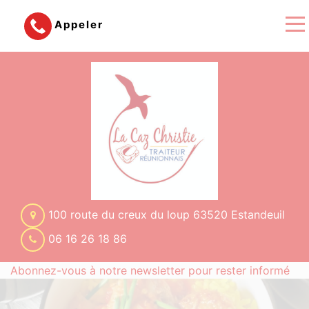
Appeler
100 route du creux du loup 63520 Estandeuil
06 16 26 18 86
Abonnez-vous à notre newsletter pour rester informé