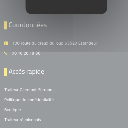
Coordonnées
100 route du creux du loup 63520 Estandeuil
06 16 26 18 86
Accès rapide
Traiteur Clermont-Ferrand
Politique de confidentialité
Boutique
Traiteur réunionnais