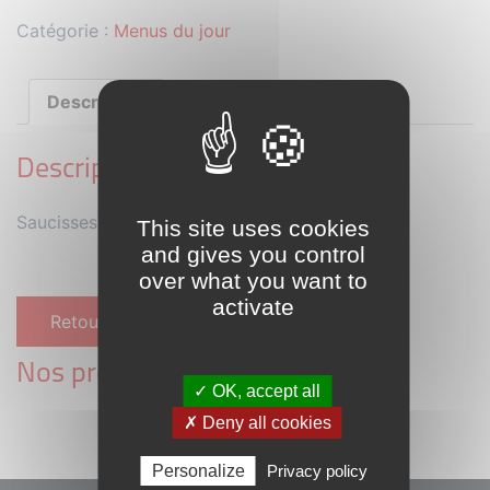
Catégorie :
Menus du jour
Description
Description
Saucisses de porc fumées, oignon, tomates, riz
This site uses cookies
and gives you control
over what you want to
activate
Retour à la liste des menu
Nos prochains menus :
✓ OK, accept all
✗ Deny all cookies
Personalize
Privacy policy